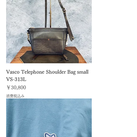
Vasco Telephone Shoulder Bag small
VS-313L
価格
￥30,800
消費税込み