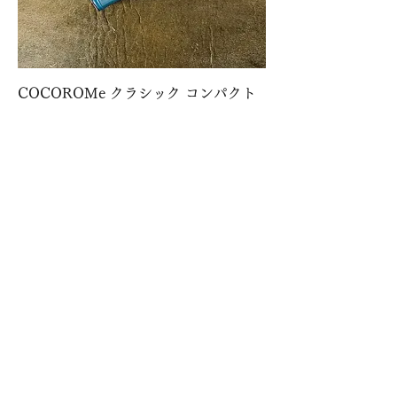
COCOROMe クラシック コンパクト
ウォレット 国産コードヴァン
価格
￥44,000
消費税込み