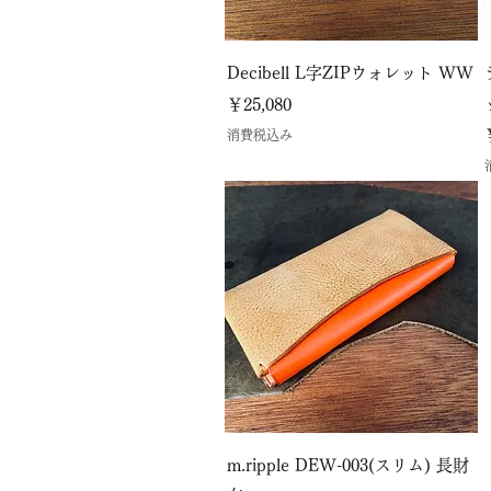
Decibell L字ZIPウォレット WW
価格
￥25,080
消費税込み
m.ripple DEW-003(スリム) 長財