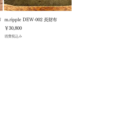
布
m.ripple DEW-002 長財布
価格
￥30,800
消費税込み