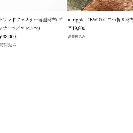
ラウンドファスナー薄型財布(ブ
m.ripple DEW-001 二つ折り財
ッテーロ／マレンマ)
価格
￥19,800
価格
￥33,000
消費税込み
消費税込み